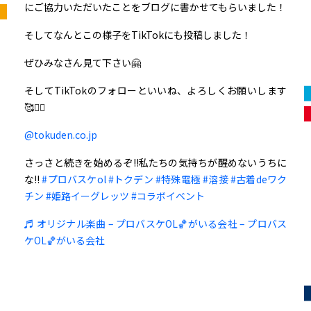
にご協力いただいたことをブログに書かせてもらいました！
そしてなんとこの様子をTikTokにも投稿しました！
ぜひみなさん見て下さい🤗
そしてTikTokのフォローといいね、よろしくお願いします
🥰🙇‍♀️
@tokuden.co.jp
さっさと続きを始めるぞ!!私たちの気持ちが醒めないうちに
な!!
#プロバスケol
#トクデン
#特殊電極
#溶接
#古着deワク
チン
#姫路イーグレッツ
#コラボイベント
♬ オリジナル楽曲 – プロバスケOL🏀がいる会社 – プロバス
ケOL🏀がいる会社