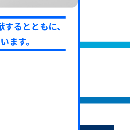
献するとともに、
います。
る