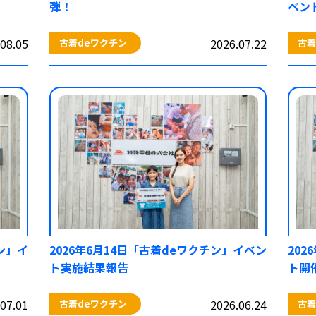
弾！
ベン
08.05
2026.07.22
古着deワクチン
古着
ン」イ
2026年6月14日「古着deワクチン」イベン
20
ト実施結果報告
ト開
07.01
2026.06.24
古着deワクチン
古着