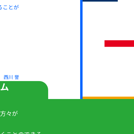
ることが
。
 西川 誉
ーム
の方々が
、