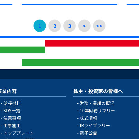
1
2
3
>
>>
事業内容
株主・投資家の皆様へ
溶接材料
財務・業績の概況
SDS一覧
10年財務サマリー
注意事項
株式情報
工事施工
IRライブラリー
トッププレート
電子公告