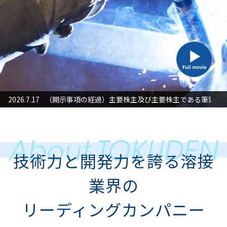
た対応」に関するお知らせ
2026.7.17
（開示事項の経過）主要株主及び主要株主である筆頭株
2026
技術力と開発力を誇る溶接
業界の
リーディングカンパニー