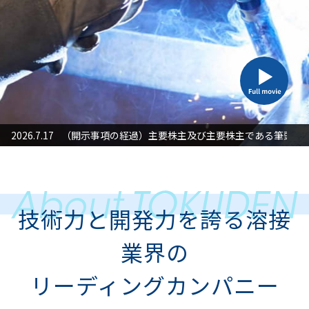
た対応」に関するお知らせ
2026.7.17
（開示事項の経過）主要株主及び主要株主である筆頭株
2026
技術力と開発力を誇る溶接
業界の
リーディングカンパニー