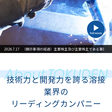
た対応」に関するお知らせ
2026.7.17
（開示事項の経過）主要株主及び主要株主である筆頭株
2026
技術力と開発力を誇る溶接
業界の
リーディングカンパニー