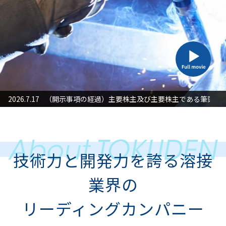
た対応」に関するお知らせ
2026.7.17
（開示事項の経過）主要株主及び主要株主である筆頭株
2026
技術力と開発力を誇る溶接
業界の
リーディングカンパニー