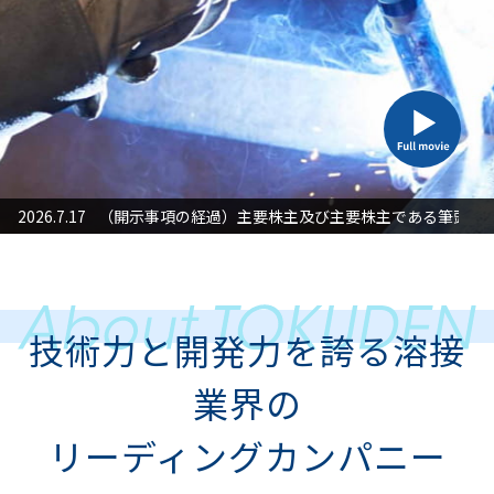
た対応」に関するお知らせ
2026.7.17
（開示事項の経過）主要株主及び主要株主である筆頭株
2026
技術力と開発力を誇る溶接
業界の
リーディングカンパニー