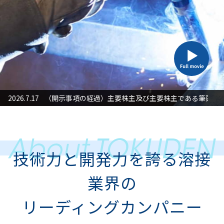
た対応」に関するお知らせ
2026.7.17
（開示事項の経過）主要株主及び主要株主である筆頭株
2026
技術力と開発力を誇る溶接
業界の
リーディングカンパニー