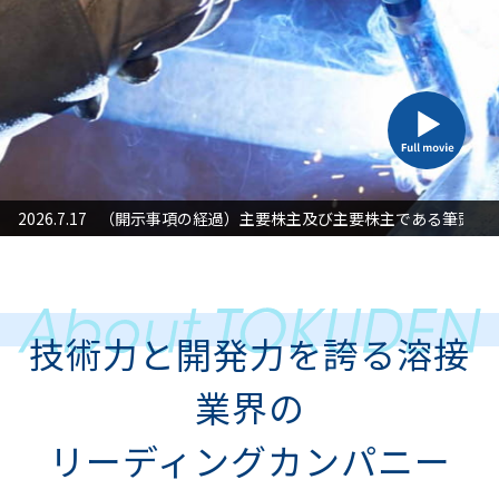
た対応」に関するお知らせ
2026.7.17
（開示事項の経過）主要株主及び主要株主である筆頭株
2026
技術力と開発力を誇る溶接
業界の
リーディングカンパニー