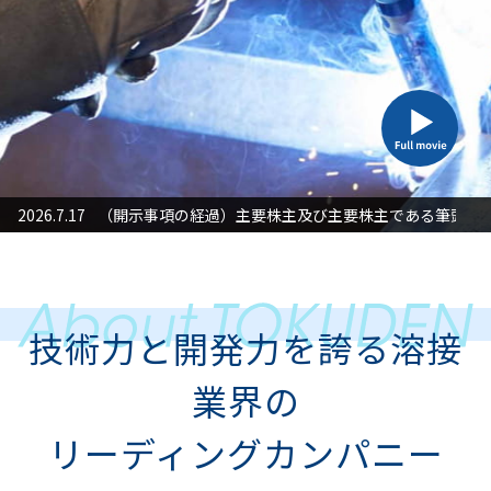
た対応」に関するお知らせ
2026.7.17
（開示事項の経過）主要株主及び主要株主である筆頭株
2026
技術力と開発力を誇る溶接
業界の
リーディングカンパニー