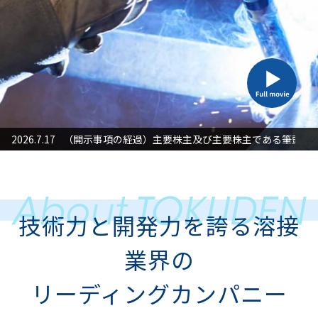
た対応」に関するお知らせ
2026.7.17
（開示事項の経過）主要株主及び主要株主である筆頭株
2026
技術力と開発力を誇る溶接
業界の
リーディングカンパニー