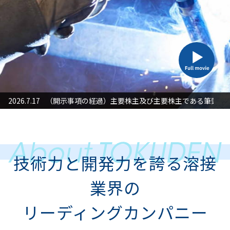
た対応」に関するお知らせ
2026.7.17
（開示事項の経過）主要株主及び主要株主である筆頭株
2026
技術力と開発力を誇る溶接
業界の
リーディングカンパニー