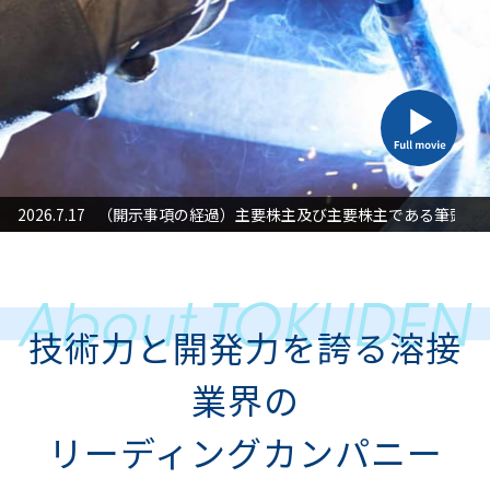
た対応」に関するお知らせ
2026.7.17
（開示事項の経過）主要株主及び主要株主である筆頭株
2026
技術力と開発力を誇る溶接
業界の
リーディングカンパニー