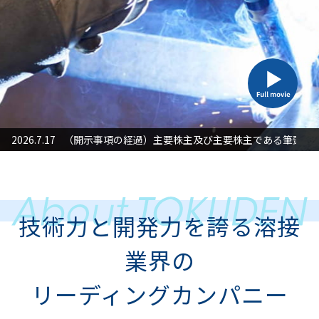
た対応」に関するお知らせ
2026.7.17
（開示事項の経過）主要株主及び主要株主である筆頭株
2026
技術力と開発力を誇る溶接
業界の
リーディングカンパニー