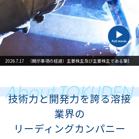
た対応」に関するお知らせ
2026.7.17
（開示事項の経過）主要株主及び主要株主である筆頭株
2026
技術力と開発力を誇る溶接
業界の
リーディングカンパニー