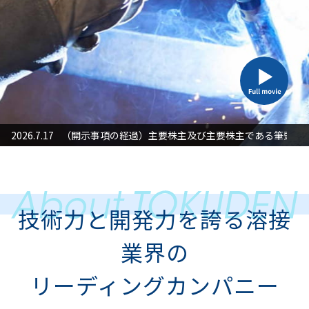
た対応」に関するお知らせ
2026.7.17
（開示事項の経過）主要株主及び主要株主である筆頭株
2026
技術力と開発力を誇る溶接
業界の
リーディングカンパニー