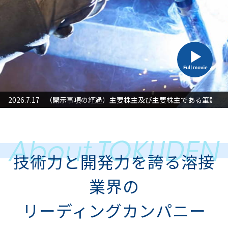
た対応」に関するお知らせ
2026.7.17
（開示事項の経過）主要株主及び主要株主である筆頭株
2026
技術力と開発力を誇る溶接
業界の
リーディングカンパニー