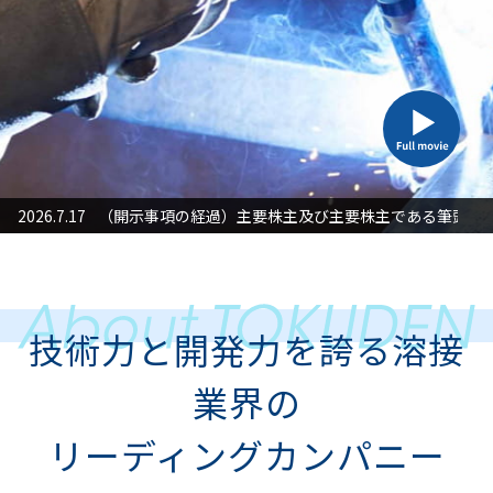
た対応」に関するお知らせ
2026.7.17
（開示事項の経過）主要株主及び主要株主である筆頭株
2026
技術力と開発力を誇る溶接
業界の
リーディングカンパニー