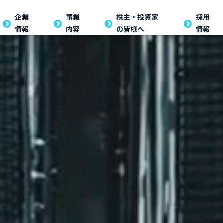
企業
企業
事業
事業
株主・投資家の
株主・投資家
採用
採用
情報
内容
の皆様へ
情報
情報
内容
皆様へ
情報