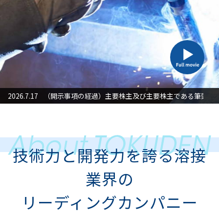
た対応」に関するお知らせ
2026.7.17
（開示事項の経過）主要株主及び主要株主である筆頭株
2026
技術力と開発力を誇る溶接
業界の
リーディングカンパニー