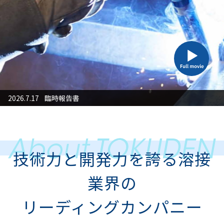
筆頭株主かつその他の関係会社の異動に関するお知らせ
2026.7.17
臨時報告書
2026
技術力と開発力を誇る溶接
業界の
リーディングカンパニー