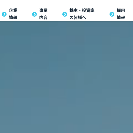
企業
企業
事業
事業
株主・投資家の
株主・投資家
採用
採用
情報
内容
の皆様へ
情報
情報
内容
皆様へ
情報