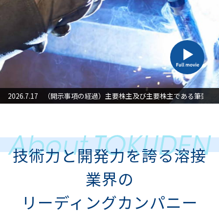
た対応」に関するお知らせ
2026.7.17
（開示事項の経過）主要株主及び主要株主である筆頭株
2026
技術力と開発力を誇る溶接
業界の
リーディングカンパニー