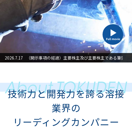
た対応」に関するお知らせ
2026.7.17
（開示事項の経過）主要株主及び主要株主である筆頭株
2026
技術力と開発力を誇る溶接
業界の
リーディングカンパニー