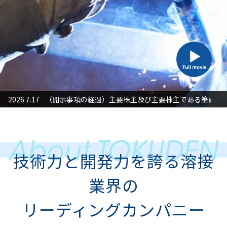
た対応」に関するお知らせ
2026.7.17
（開示事項の経過）主要株主及び主要株主である筆頭株
2026
技術力と開発力を誇る溶接
業界の
リーディングカンパニー