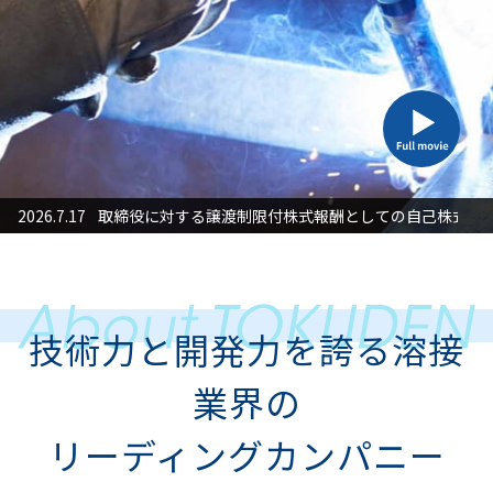
2026.7.17
取締役に対する譲渡制限付株式報酬としての自己株式処
2026
技術力と開発力を誇る溶接
業界の
リーディングカンパニー