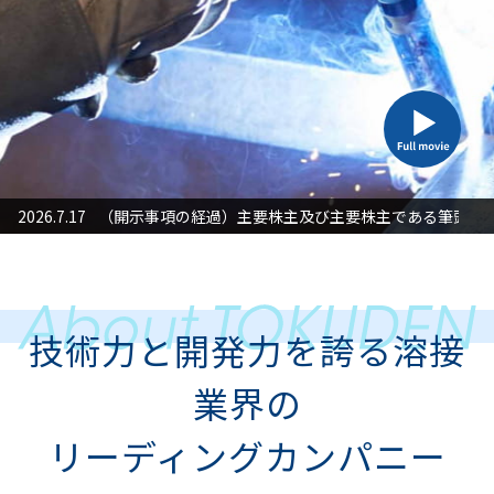
た対応」に関するお知らせ
2026.7.17
（開示事項の経過）主要株主及び主要株主である筆頭株
2026
技術力と開発力を誇る溶接
業界の
リーディングカンパニー