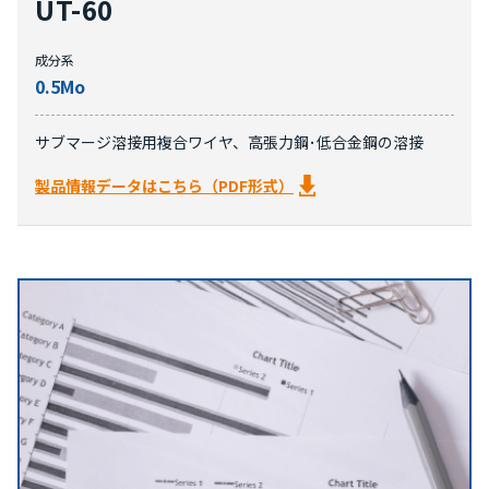
UT-60
成分系
0.5Mo
サブマージ溶接用複合ワイヤ、高張力鋼･低合金鋼の溶接
製品情報データはこちら（PDF形式）