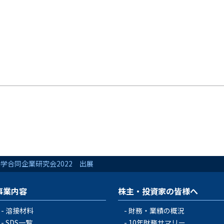
学合同企業研究会2022 出展
事業内容
株主・投資家の皆様へ
溶接材料
財務・業績の概況
SDS一覧
10年財務サマリー