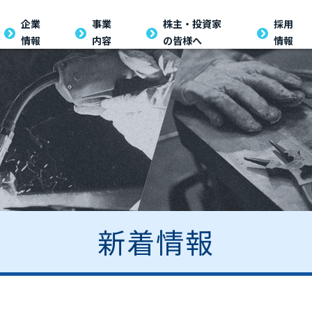
企業
事業
株主・投資家
採用
情報
内容
の皆様へ
情報
新着情報