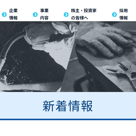
企業
事業
株主・投資家
採用
情報
内容
の皆様へ
情報
新着情報