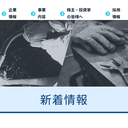
企業
事業
株主・投資家
採用
情報
内容
の皆様へ
情報
新着情報