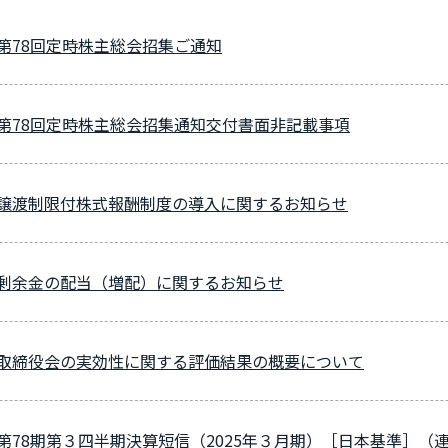
第78回定時株主総会招集ご通知
第78回定時株主総会招集通知交付書面非記載事項
譲渡制限付株式報酬制度の導入に関するお知らせ
剰余金の配当（増配）に関するお知らせ
取締役会の実効性に関する評価結果の概要について
第78期第３四半期決算短信（2025年３月期）［日本基準］（