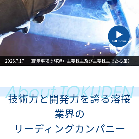
た対応」に関するお知らせ
2026.7.17
（開示事項の経過）主要株主及び主要株主である筆頭株
2026
技術力と開発力を誇る溶接
業界の
リーディングカンパニー