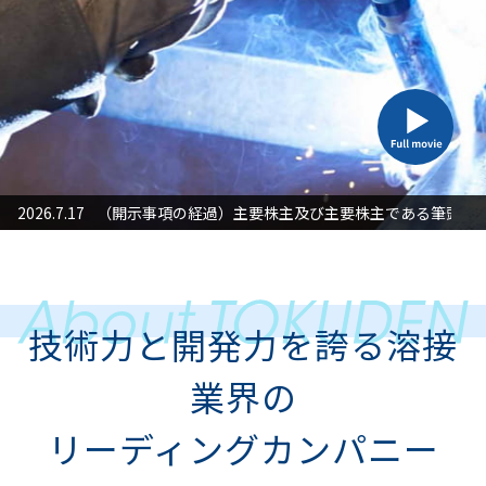
た対応」に関するお知らせ
2026.7.17
（開示事項の経過）主要株主及び主要株主である筆頭株
2026
技術力と開発力を誇る溶接
業界の
リーディングカンパニー