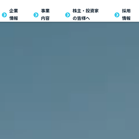
企業
企業
事業
事業
株主・投資家の
株主・投資家
採用
採用
情報
内容
の皆様へ
情報
情報
内容
皆様へ
情報