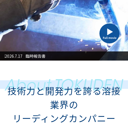
筆頭株主かつその他の関係会社の異動に関するお知らせ
2026.7.17
臨時報告書
2026
技術力と開発力を誇る溶接
業界の
リーディングカンパニー