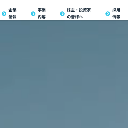
企業
企業
事業
事業
株主・投資家の
株主・投資家
採用
採用
情報
内容
の皆様へ
情報
情報
内容
皆様へ
情報