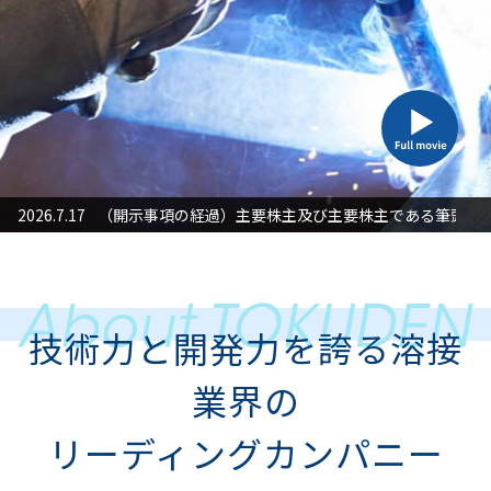
た対応」に関するお知らせ
2026.7.17
（開示事項の経過）主要株主及び主要株主である筆頭株
2026
技術力と開発力を誇る溶接
業界の
リーディングカンパニー