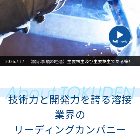
た対応」に関するお知らせ
2026.7.17
（開示事項の経過）主要株主及び主要株主である筆頭株
2026
技術力と開発力を誇る溶接
業界の
リーディングカンパニー