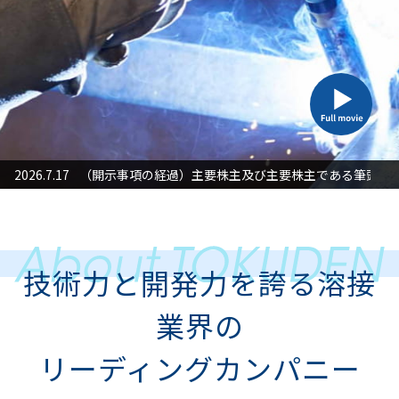
た対応」に関するお知らせ
2026.7.17
（開示事項の経過）主要株主及び主要株主である筆頭株
2026
技術力と開発力を誇る溶接
業界の
リーディングカンパニー