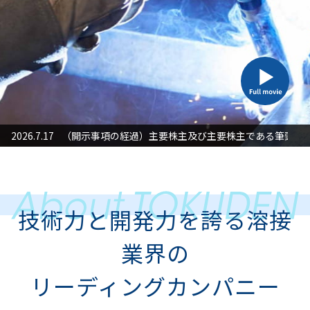
た対応」に関するお知らせ
2026.7.17
（開示事項の経過）主要株主及び主要株主である筆頭株
2026
技術力と開発力を誇る溶接
業界の
リーディングカンパニー